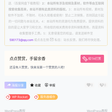
送.（百度网盘下载教程）
2：本站所有涉及视频及素材，软件等由互联网
最新Nginx与Apache设置静态资源缓存
17.
搜索收集而来，本站不拥有此类资料的版权。
3：本站所有视频，素材及
软件不加密、不限时、可永久观看或使用！禁止二次销售，否则因此引起
WordPress Redis 配置指南：Object Cache Pro 插
的一切问题与本站无关。4：本站所有的资源均为免费提供，提供资料的
18.
件详解
目的是让大家学习和交流，所收取的相关费用非资料销售费用，而是资料
收集整理手工费。5：无意侵害您的权益，请发送邮件至
WordPress 彻底禁用上传媒体图片自动生成缩略图及
19.
590173@qq.com
或点击左侧
私信：站长反馈，我们将尽快处理。
多尺寸图片
WordPress清理数据库冗余数据加速网站运行速度
20.
点点赞赏，手留余香
给TA打赏
还没有人赞赏，快来当第一个赞赏的人吧！
0
0
海报分享
收藏
举报
WP Rocket
服务器缓存
WordPress教程
WordPress教程