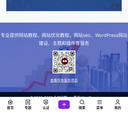
广告
专业提供网站教程、网站优化教程，网站seo、WordPress网站
建设、主题和插件等服务
查看所有服务项目
© 2023-2025
个体经营
・
基于
WordPress
冀ICP备2023026897号
首页
专题
认证
搜索
菜单
我的
查询 13 次，耗时 0.2811 秒