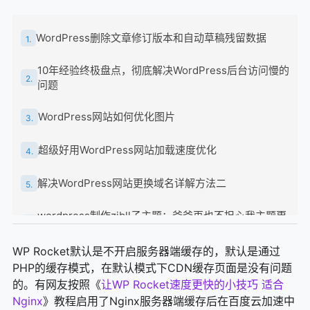
WordPress删除文章修订版本和自动草稿残留数据
1.
10年经验终极盘点，彻底解决WordPress后台访问慢的
2.
问题
WordPress网站如何优化图片
3.
超级好用WordPress网站加载速度优化
4.
解决WordPress网站更换域名详解方法二
5.
wordpress制作zibll子主题：爸爸再也不担心我主题更
6.
新代码没啦
WP Rocket默认是不开启服务器端缓存的，默认是通过
7b2美化-网站添加悬浮动画广告
7.
PHP的缓存模式，在默认模式下CDN缓存页面是没有问题
的。有网友按照《
让WP Rocket速度更快的小技巧 适合
7b2美化-手机首页十小格
8.
Nginx
》教程启用了Nginx服务器端缓存后在百度云加速中