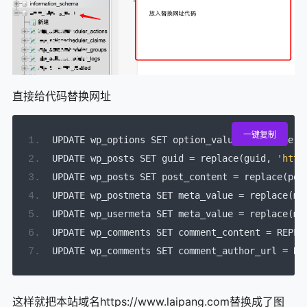
9.
问题
让WP Rocket速度更快的小技巧 适合Nginx
10.
直接给代码替换网址
一键复制
UPDATE wp_options SET option_value 
=
 replace
(
o
UPDATE wp_posts SET guid 
=
 replace
(
guid
,
'http
UPDATE wp_posts SET post_content 
=
 replace
(
pos
UPDATE wp_postmeta SET meta_value 
=
 replace
(
me
UPDATE wp_usermeta SET meta_value 
=
 replace
(
me
UPDATE wp_comments SET comment_content 
=
 REPLA
UPDATE wp_comments SET comment_author_url 
=
 RE
这样就把本站域名https://www.laipang.com替换成了图