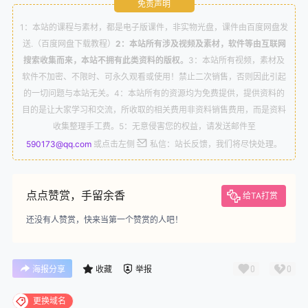
免责声明
WordPress Redis 配置指南：Object Cache Pro 插
1：本站的课程与素材，都是电子版课件，非实物光盘，课件由百度网盘发
18.
件详解
送.（百度网盘下载教程）
2：本站所有涉及视频及素材，软件等由互联网
搜索收集而来，本站不拥有此类资料的版权。
3：本站所有视频，素材及
WordPress 彻底禁用上传媒体图片自动生成缩略图及
19.
软件不加密、不限时、可永久观看或使用！禁止二次销售，否则因此引起
多尺寸图片
的一切问题与本站无关。4：本站所有的资源均为免费提供，提供资料的
目的是让大家学习和交流，所收取的相关费用非资料销售费用，而是资料
WordPress清理数据库冗余数据加速网站运行速度
20.
收集整理手工费。5：无意侵害您的权益，请发送邮件至
590173@qq.com
或点击左侧
私信：站长反馈，我们将尽快处理。
点点赞赏，手留余香
给TA打赏
还没有人赞赏，快来当第一个赞赏的人吧！
0
0
海报分享
收藏
举报
更换域名