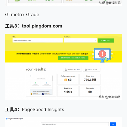
GTmetrix Grade
工具3：tool.pingdom.com
工具4：
PageSpeed Insights