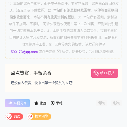
1：本站的课程与素材，都是电子版课件，非实物光盘，课件由百度网盘发
最简单WordPress怎么更换域名
11.
送.（百度网盘下载教程）
2：本站所有涉及视频及素材，软件等由互联网
搜索收集而来，本站不拥有此类资料的版权。
3：本站所有视频，素材及
WordPress插件手动更新方法
12.
软件不加密、不限时、可永久观看或使用！禁止二次销售，否则因此引起
的一切问题与本站无关。4：本站所有的资源均为免费提供，提供资料的
WordPress主题或插件安装常见问题
13.
目的是让大家学习和交流，所收取的相关费用非资料销售费用，而是资料
收集整理手工费。5：无意侵害您的权益，请发送邮件至
Perfmatters使用教程：优化WordPress
14.
590173@qq.com
或点击左侧
私信：站长反馈，我们将尽快处理。
Perfmatters教程：静态资源优化，大幅提速
15.
WordPress
点点赞赏，手留余香
给TA打赏
最新W3 Total Cache 中文版最佳配置教程2023版
16.
还没有人赞赏，快来当第一个赞赏的人吧！
最新Nginx与Apache设置静态资源缓存
17.
0
0
海报分享
收藏
举报
WordPress Redis 配置指南：Object Cache Pro 插
18.
件详解
SEO
搜索引擎
WordPress 彻底禁用上传媒体图片自动生成缩略图及