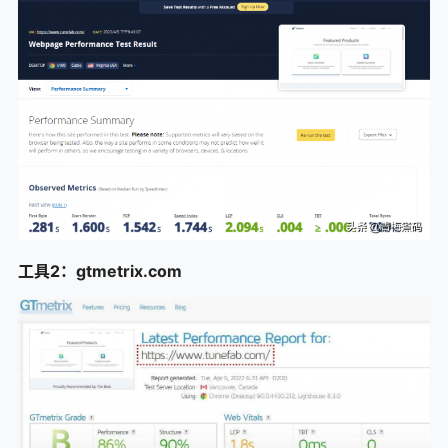
工具2：gtmetrix.com