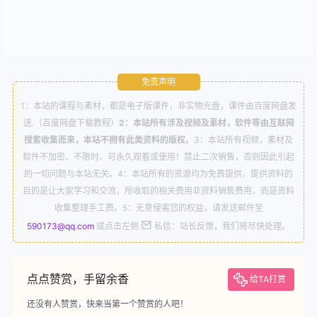
免责声明
1：本站的课程与素材，都是电子版课件，非实物光盘，课件由百度网盘发
送.（百度网盘下载教程）
2：本站所有涉及视频及素材，软件等由互联网
搜索收集而来，本站不拥有此类资料的版权。
3：本站所有视频，素材及
软件不加密、不限时、可永久观看或使用！禁止二次销售，否则因此引起
的一切问题与本站无关。4：本站所有的资源均为免费提供，提供资料的
目的是让大家学习和交流，所收取的相关费用非资料销售费用，而是资料
收集整理手工费。5：无意侵害您的权益，请发送邮件至
590173@qq.com
或点击左侧
私信：站长反馈，我们将尽快处理。
点点赞赏，手留余香
给TA打赏
还没有人赞赏，快来当第一个赞赏的人吧！