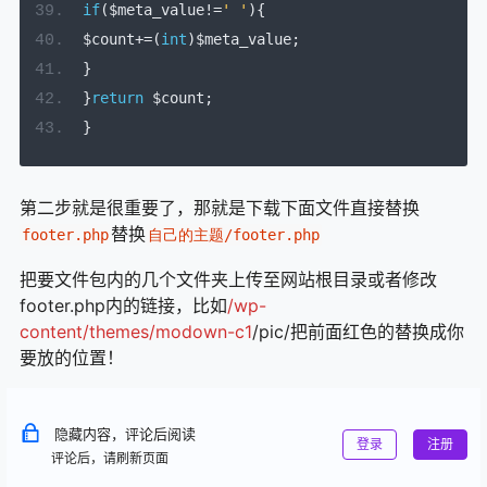
if
(
$meta_value
!=
' '
){
$count
+=(
int
)
$meta_value
;
}
}
return
 $count
;
}
第二步就是很重要了，那就是下载下面文件直接替换
替换
footer.php
自己的主题/footer.php
把要文件包内的几个文件夹上传至网站根目录或者修改
footer.php内的链接，比如
/wp-
content/themes/modown-c1
/pic/把前面红色的替换成你
要放的位置！
隐藏内容，评论后阅读
登录
注册
评论后，请刷新页面