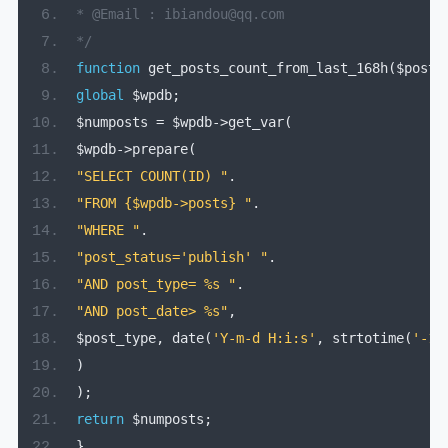
* @Email : ibiandou@qq.com
*/
function
 get_posts_count_from_last_168h
(
$post_
global
 $wpdb
;
$numposts 
=
 $wpdb
->
get_var
(
$wpdb
->
prepare
(
"SELECT COUNT(ID) "
.
"FROM {$wpdb->posts} "
.
"WHERE "
.
"post_status='publish' "
.
"AND post_type= %s "
.
"AND post_date> %s"
,
$post_type
,
 date
(
'Y-m-d H:i:s'
,
 strtotime
(
'-16
)
);
return
 $numposts
;
}