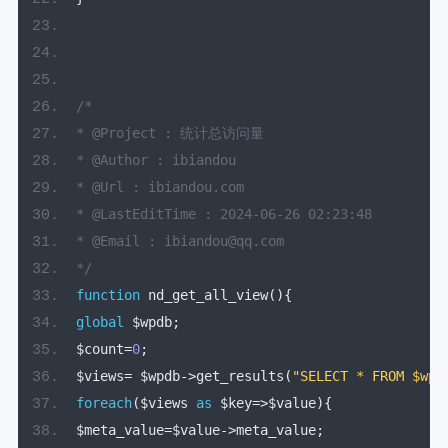
/*
* @Project : 统计总访问量
* @Author : ibiandou
* @Url : ibiandou.com
* @LastEditTime : 2024-06-26 02:23:48
* @Email : ibiandou@qq.com
*/
function
 nd_get_all_view
(){
global
 $wpdb
;
$count
=
0
;
$views
=
 $wpdb
->
get_results
(
"SELECT * FROM $wpd
foreach
(
$views 
as
 $key
=>
$value
){
$meta_value
=
$value
->
meta_value
;