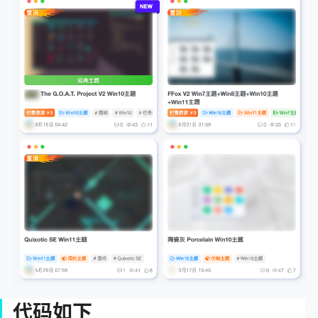
VAN主题V1.5版本|RIPRO_V5子主题
10.
B2主题美化：纯代码实现文章列表封面显示文章内图
11.
片数量
B2Pro主题美化 文章头部信息/资源类文章美化
12.
子比功能增强-发布文章自定义文章动态前缀申明(更
13.
新，适配移动端)
7b2首页文章标题美化
14.
B2主题美化：仿94设计素材网模块标题导航
15.
子比主题 – 文章封面角标美化（可单独设置）
16.
代码如下