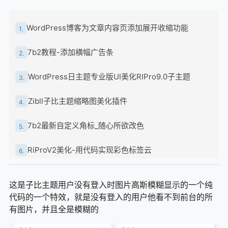
WordPress博客为文章内容页添加展开收缩功能
1.
7b2教程-添加横幅广告条
2.
WordPress日主题专业版UI美化RIPro9.0子主题
3.
Zibll子比主题缩略图美化插件
4.
7b2最新自定义角标_随心所欲改色
5.
RiProV2美化-用代码实现彩色标签云
6.
RIPro-V5主题添加标签云彩色代码
7.
这是子比主题用户没有登入时图片高斯模糊显示的一个纯
代码的一个特效，就是没有登入的用户他看不到前台的所
RIPro-V5主题单独添加首页logo而其它页面保持不变
8.
有图片，并且全是模糊的
RiPro-V5主题首页四格美化小工具教程
9.