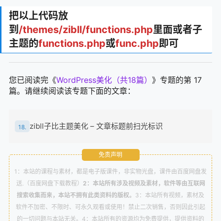
把以上代码放
到
/themes/zibll/functions.php
里面或者子
主题的
functions.php
或
func.php
即可
您已阅读完《
WordPress美化（共18篇）
》专题的第 17
篇。请继续阅读该专题下面的文章：
zibll子比主题美化 – 文章标题前扫光标识
18.
免责声明
1：本站的课程与素材，都是电子版课件，非实物光盘，课件由百度网盘发
送.（百度网盘下载教程）
2：本站所有涉及视频及素材，软件等由互联网
搜索收集而来，本站不拥有此类资料的版权。
3：本站所有视频，素材及
软件不加密、不限时、可永久观看或使用！禁止二次销售，否则因此引起
的一切问题与本站无关。4：本站所有的资源均为免费提供，提供资料的