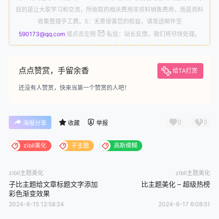
目的是让大家学习和交流，所收取的相关费用非资料销售费用，而是资料
收集整理手工费。5：无意侵害您的权益，请发送邮件至
590173@qq.com
或点击左侧
私信：站长反馈，我们将尽快处理。
点点赞赏，手留余香
给TA打赏
还没有人赞赏，快来当第一个赞赏的人吧！
0
0
海报分享
收藏
举报
zibll美化
子主题
高斯模糊
zibll主题美化
zibll主题美化
子比主题给文章标题文字添加
比主题美化 – 超级热榜
彩色渐变效果
2024-6-15 12:58:24
2024-6-17 6:08:51