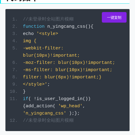
一键复制
//未登录时全站图片模糊
function
 n_yingcang_css
(){
echo 
'<style>
img {
-webkit-filter: 
blur(10px)!important;
-moz-filter: blur(10px)!important;
-ms-filter: blur(10px)!important;
filter: blur(6px)!important;}
</style>'
;
}
if
(
!
is_user_logged_in
())
{
add_action
(
'wp_head'
,
'n_yingcang_css'
);};
//未登录时全站图片模糊