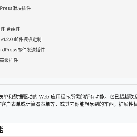
ordPress滑块插件
会员插件 含组件
er v1.2.0 邮件模板定制
 WordPress邮件发送插件
e主题高级插件
ress缓存插件
多语言插件
dPress 表单和数据驱动的 Web 应用程序所需的所有功能。它已超越联
ess缓存插件
在客户表单或计算器表单等，或其它你能想象到的东西，扩展性
 – SEO插件
Press文章目录插件
能