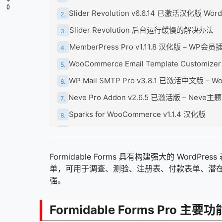
0
Slider Revolution v6.6.14 已激活汉化版 W
2.
Slider Revolution 后台运行缓慢的解决办法
3.
MemberPress Pro v1.11.8 汉化版 – WP
4.
WooCommerce Email Template Customiz
5.
WP Mail SMTP Pro v3.8.1 已激活中文版 –
6.
Neve Pro Addon v2.6.5 已激活版 – Nev
7.
Sparks for WooCommerce v1.1.4 汉化版
8.
WP Rocket v3.14.2 已激活中文版 – WordP
9.
Polylang Pro v3.4.4 – WordPress 网站
10.
Formidable Forms 具有构建强大的 Wor
WP Rocket v3.14 已激活中文版 – WordPr
11.
单，可用于调查、测验、注册表、付款表单、潜
强。
Rank Math SEO PRO v3.0.41 已激活汉化版
12.
Fixed TOC v3.1.26 已激活汉化版 – Word
13.
Formidable Forms Pro 主要功
Thrive主题的高级插件合集 [2023-7-28更新]
14.