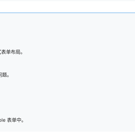
。
式表单布局。
问题。
ble 表单中。