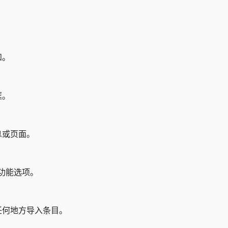
知。
框。
息或页面。
和功能选项。
任何地方导入条目。