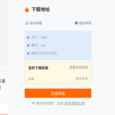
下载地址
投诉举报
版权声明
大小
：
7MB
格式
：
zip
版权:仅供学习交流
：
查看全部权限
您的下载权限
请先登录
游客
系表
极
百度网盘
📢 素材有问题？ 点此
联系客服反馈