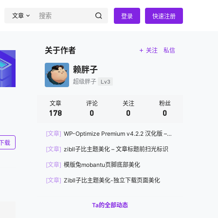
文章
登录
快速注册
关于作者
关注
私信
赖胖子
超级胖子
Lv3
文章
评论
关注
粉丝
178
0
0
0
[文章]
WP-Optimize Premium v4.2.2 汉化版 –
下载
WP优化与缓存插件
[文章]
zibll子比主题美化 – 文章标题前扫光标识
[文章]
模版兔mobantu页脚底部美化
[文章]
Zibll子比主题美化-独立下载页面美化
Ta的全部动态