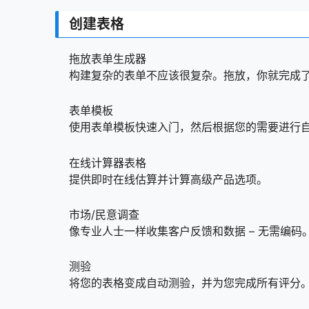
W3 Total Cache Pro v2.4.0 汉化版 – Wo
15.
创建表格
Element Pack Pro v7.7.4 汉化版 – Eleme
16.
拖放表单生成器
Ultimate Membership Pro v12.3 汉化版 
17.
构建复杂的表单不应该很复杂。拖放，你就完成
Yoast SEO Premium v​​21.8 中文版 – WordP
18.
表单模板
使用表单模板快速入门，然后根据您的需要进行
在线计算器表格
提供即时在线估算并计算高级产品选项。
市场/民意调查
像专业人士一样收集客户反馈和数据 – 无需编码
测验
将您的表格变成自动测验，并为您完成所有评分