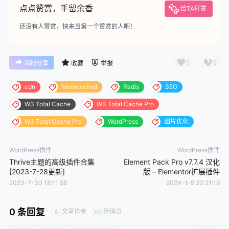
32.
点点赞赏，手留余香
编辑器
给TA打赏
还没有人赞赏，快来当第一个赞赏的人吧！
粉非常好用的Kadence Blocks Pro v2.3.9 汉化版 古
33.
腾堡编辑器增强插件
0
0
海报分享
收藏
举报
WP-Optimize Premium v4.2.2 汉化版 – WP优化与
34.
缓存插件
cdn
Memcached
Redis
SEO
W3 Total Cache
W3 Total Cache Pro
W3 Total Cache Pro
WordPress
图片优化
WordPress插件
WordPress插件
Thrive主题的高级插件合集
Element Pack Pro v7.7.4 汉化
[2023-7-28更新]
版 – Elementor扩展插件
2023-7-30 18:11:56
2024-1-9 20:21:19
0 条回复
文章作者
管理员
A
M