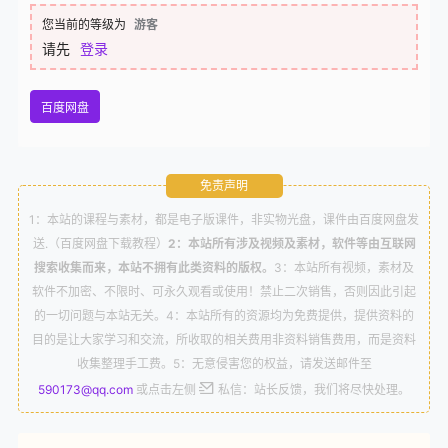
The Plus Addons for Elementor – Pro v5.5.4 汉化
您当前的等级为
游客
25.
版
请先
登录
PowerPack Pro for Elementor v2.10.17 – 汉化版
26.
百度网盘
Essential Addons for Elementor Pro v5.8.15 汉化版
27.
Unlimited Elements for Elementor Premium
免责声明
28.
1.5.108 汉化版
1：本站的课程与素材，都是电子版课件，非实物光盘，课件由百度网盘发
AnyWhere Elementor Pro v2.27 汉化版 – 增强
送.（百度网盘下载教程）
2：本站所有涉及视频及素材，软件等由互联网
29.
Elementor 动态布局
搜索收集而来，本站不拥有此类资料的版权。
3：本站所有视频，素材及
软件不加密、不限时、可永久观看或使用！禁止二次销售，否则因此引起
Premium Addons PRO v2.9.17- Elementor 的高级
的一切问题与本站无关。4：本站所有的资源均为免费提供，提供资料的
30.
插件
目的是让大家学习和交流，所收取的相关费用非资料销售费用，而是资料
收集整理手工费。5：无意侵害您的权益，请发送邮件至
最新Object Cache Pro v1.21.1 – WordPress对象缓存
31.
590173@qq.com
或点击左侧
私信：站长反馈，我们将尽快处理。
插件
Beaver Builder Pro v2.8.2.2 – 著名 WordPress 页面