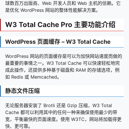
件
球数百万出版商、Web 开发人员和 Web 主机的信赖。它
是优化 WordPress 网站的整体性能解决方案。
Sparks for WooCommerce v1.1.4 汉化版
8.
W3 Total Cache Pro 主要功能介绍
WP Rocket v3.14.2 已激活中文版 – WordPress缓存插
9.
件
WordPress 页面缓存 – W3 Total Cache
Polylang Pro v3.4.4 – WordPress 网站多语言插件
10.
WordPress 网站的页面缓存是可以为加快网站速度而做的
WP Rocket v3.14 已激活中文版 – WordPress缓存插
最重要的事情之一。W3 Total Cache 可以快速轻松地完
11.
件
成此操作，还提供多种基于磁盘和 RAM 的存储选项，例
如 Redis 或 Memcached。
Rank Math SEO PRO v3.0.41 已激活汉化版 – SEO插
12.
件
静态文件压缩
Fixed TOC v3.1.26 已激活汉化版 – WordPress文章
13.
目录插件
无论服务器安装了 Brotli 还是 Gzip 压缩，W3 Total
Cache 都可以利用其中的任何一种来确保使用最少的带
Thrive主题的高级插件合集 [2023-7-28更新]
宽，平衡最快的页面速度。使用 W3TC，网站将加载得更
14.
快、更可靠。