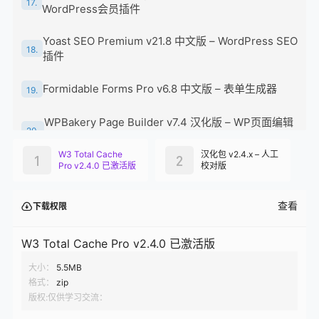
17.
WordPress会员插件
Yoast SEO Premium v​​21.8 中文版 – WordPress SEO
18.
插件
Formidable Forms Pro v6.8 中文版 – 表单生成器
19.
WPBakery Page Builder v7.4 汉化版 – WP页面编辑
20.
器
W3 Total Cache
汉化包 v2.4.x – 人工
1
2
Pro v2.4.0 已激活版
校对版
Spectra Pro v1.1.6 – 快速且高级的编辑器
21.
Astra Premium Starter Templates v4.0.1 专业模板
查看
下载权限
22.
插件
W3 Total Cache Pro v2.4.0 已激活版
[更新]The7 v12.5.3 汉化版 – WordPress 多功能主题
23.
（包含汉化包v12.5x）
大小：
5.5MB
格式：
zip
Dynamic Content for Elementor v2.13.11 汉化版
版权:仅供学习交流：
24.