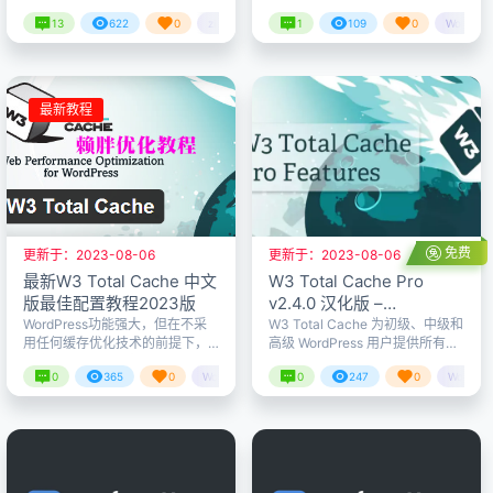
效果，给网站标题加点彩色，这
WordPress上最畅销，最受欢迎
13
622
0
zibll主题美化
1
109
0
WordPr
是一个非常不错的一个美化样
的拖放页面构建器插件之一。可
式，可以给自己的网站标题加点
以快速构建任何类型的布局，不
赖胖子
赖胖子
24年6月15日
24年2
色彩！！ 代码如下
用浪费时间编写代码。 插件支持
两种页面编辑器–前端和后端编辑
器，可以任意切换，更推荐后端
最新教程
编辑器，因为它比前端编辑器更
易于使用。 WPBakery Page
Builder 简介 WPBakery页面构建
器具有50多个随时可…
免费
更新于：2023-08-06
更新于：2023-08-06
最新W3 Total Cache 中文
W3 Total Cache Pro
版最佳配置教程2023版
v2.4.0 汉化版 –
WordPress缓存插件
WordPress功能强大，但在不采
W3 Total Cache 为初级、中级和
用任何缓存优化技术的前提下，
高级 WordPress 用户提供所有必
速度会有些缓慢，特别是访问量
要的工具，帮助您加速
0
365
0
WordPress教程
0
247
0
WordPr
大且数据较多的网站。W3 Total
WordPress 网站，以提升 SEO、
Cache 插件可以说是WordPress
用户体验和搜索排名。适用于
赖胖子
赖胖子
23年8月6日
23年8
众多缓存插件中的鼻祖，以专
WordPress 的与Web 主机无关的
业、功能强大而著称，但设置功
Web 性能优化 (WPO) 框架，十多
能太多，配置繁琐，让很多新手
年来深受全球数百万出版商、
望而止步。本文将详细介绍如何
Web 开发人员和 Web 主机的信
通过W3 Total Cache 配置最佳性
赖。它是优化 WordPress 网站的