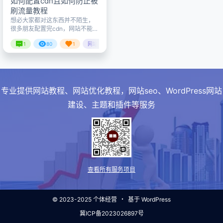
如何配置cdn且如何防止被
刷流量教程
想必大家都对这东西并不陌生，
很多朋友配置完cdn，网站不能正
常访问，遭受cc攻击导致流量被
1
80
1
网站安全
刷什么的，然后在群里求助还没
回，这种心情我深有体会。今天
赖胖子
23年7月14日
我来出一期cdn配置的教程，都是
我一次一次试出来的。 这里大家
基本上很多人都是白嫖的腾讯云
这里今天咋们就以腾讯云为例子
专业提供网站教程、网站优化教程，网站seo、WordPress网站
教大家如何配置cdn 仅为个人心
建设、主题和插件等服务
得 有些地方可能说得不对 自行做
判断 教程 第一步：基础配置 添加
域名 首先，我们先以腾讯云cdn
为例…
查看所有服务项目
© 2023-2025
个体经营
・
基于
WordPress
冀ICP备2023026897号