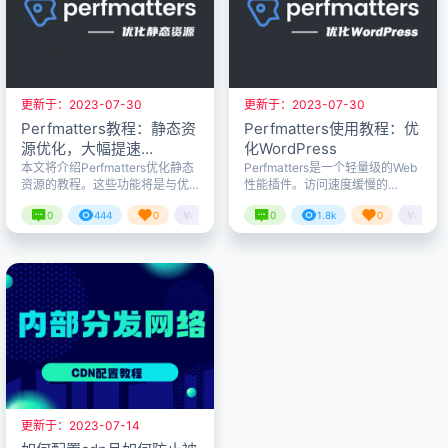
能。 安装W3 Total Cache 可在
整体性能解决方案。 W3 Total …
站长帮下载最新的 W3 Tot…
更新于：2023-07-30
更新于：2023-07-30
Perfmatters教程：静态资
Perfmatters使用教程：优
源优化，大幅提速
化WordPress
WordPress
本文将介绍Perfmatters优化静态
Perfmatters是一个轻量级的Web
资源的教程。这些功能将是与优
性能插件。访问速度缓慢的
化WordPress本身不同，需要根
WordPress网站跳出率会很高，
0
444
0
WordPress教程
0
1.8k
0
WordPr
据使用的主题与其它插件的一些
转化率会很低，Perfmatters插件
情况而定，相对来说适合有一定
旨在加快WordPress的网站速
赖胖子
赖胖子
23年7月30日
23年7
技术基础的站长。其中包括：
度！使用该插件，可以将请求减
JavaScript延迟或推迟加载、删
少了10％，页面速度加快12％。
除未使用的CSS或JS、数据库优
请注意Perfmatters不是缓存插
化等。 继续阅读本教程之前，推
件，推荐与WP Rocket（火箭）
荐先阅读《Perfmatters使用教
配合使用。 Perfmatters插件优点
程：优化WordPress》一文，对
速度优化 通过减少HTTP请求，
WordPress先进行一些基础优
禁用插件，去除…
化。 …
更新于：2023-07-14